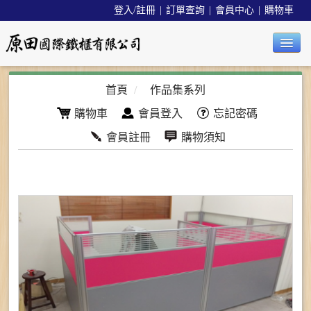
登入/註冊
|
訂單查詢
|
會員中心
|
購物車
公司簡介
首頁
/
作品集系列
購物車
會員登入
忘記密碼
最新消息
會員註冊
購物須知
辦公椅系列
辦公週邊系列
沙發/茶几系列
餐桌椅系列
精品系列
工業用品系列