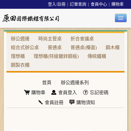
登入/註冊
|
訂單查詢
|
會員中心
|
購物車
公司簡介
辦公週邊
時尚主管桌
折合會議桌
組合式辦公桌
普通桌
普通桌(檯面)
鋼木櫃
最新消息
理想櫃
理想櫃(特級鍍鋅鋼板)
傳統鐵櫃
辦公椅系列
鋼製衣櫃
辦公週邊系列
首頁
/
辦公週邊系列
沙發/茶几系列
購物車
會員登入
忘記密碼
餐桌椅系列
會員註冊
購物須知
精品系列
工業用品系列