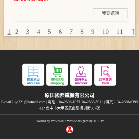
我要選購
1
2
3
4
5
6
7
8
9
10
11
下
一頁
原田國際鐵櫃有限公司
E-mail：
jyt321@hotmail.com
| 電話：
04-2686-1055
04-2688-5911
| 傳真：04-2688-0399
437 台中市大甲區武曲里橫圳街307號
Powered by
JWA
©2017 Website designed by
THADV