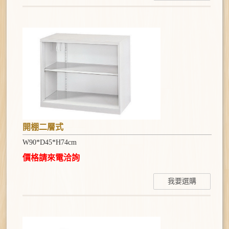
開棚二層式
W90*D45*H74cm
價格請來電洽詢
我要選購