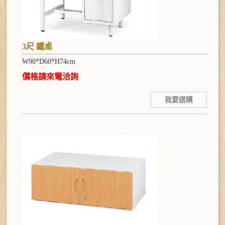
3尺 鐵桌
W90*D60*H74cm
價格請來電洽詢
我要選購