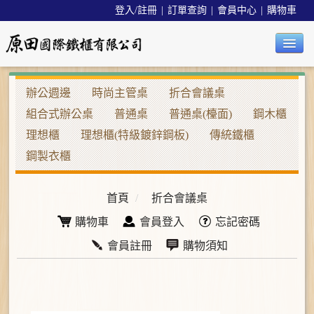
登入/註冊
|
訂單查詢
|
會員中心
|
購物車
公司簡介
辦公週邊
時尚主管桌
折合會議桌
組合式辦公桌
普通桌
普通桌(檯面)
鋼木櫃
最新消息
理想櫃
理想櫃(特級鍍鋅鋼板)
傳統鐵櫃
辦公椅系列
鋼製衣櫃
辦公週邊系列
首頁
/
折合會議桌
沙發/茶几系列
購物車
會員登入
忘記密碼
餐桌椅系列
會員註冊
購物須知
精品系列
工業用品系列