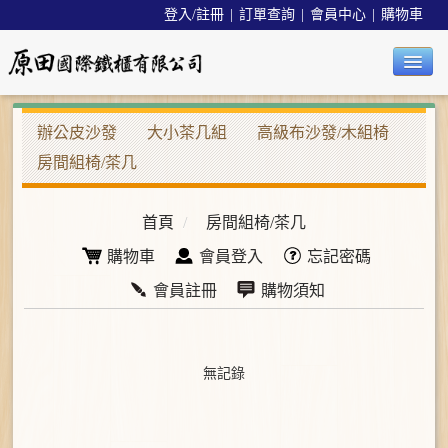
登入/註冊
|
訂單查詢
|
會員中心
|
購物車
公司簡介
辦公皮沙發
大小茶几組
高級布沙發/木組椅
房間組椅/茶几
最新消息
辦公椅系列
首頁
/
房間組椅/茶几
購物車
會員登入
忘記密碼
辦公週邊系列
會員註冊
購物須知
沙發/茶几系列
餐桌椅系列
無記錄
精品系列
工業用品系列